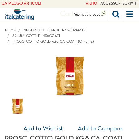
CATALOGO ARTICOLI
AIUTO
ACCESSO - ISCRIVITI
Cart
0
Op
You have
products
HOME
NEGOZIO
CARNI TRASFORMATE
SALUMI COTTI E INSACCATI
PROSC. COTTO GOLD KG.8 CA. COATI (CT=2 PZ)
Add to Wishlist
Add to Compare
PROSC. COTTO GOLD KG.8 CA. COATI