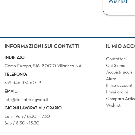
Wishlist
INFORMAZIONI SUI CONTATTI
IL MIO AC
INDIRIZZO:
Contattaci
Chi Siamo
Corso Europa, 516, 80010 Villaricca NA
Acquisti sicuri
TELEFONO:
Aiuto
+39 346 374 60 19
Il mio account
EMAIL:
I miei ordini
Compara Artico
info@italcateringweb.it
Wishlist
GIORNI LAVORATIVI / ORARIO:
Lun - Ven / 8:30 - 17.30
Sab / 8:30 - 13:30