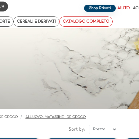
Changing a filter automatically updates the other available filt
Shop Privati
AIUTO
AC
TORTE
CEREALI E DERIVATI
CATALOGO COMPLETO
 DE CECCO
ALL'UOVO: MATASSINE - DE CECCO
Sort by: