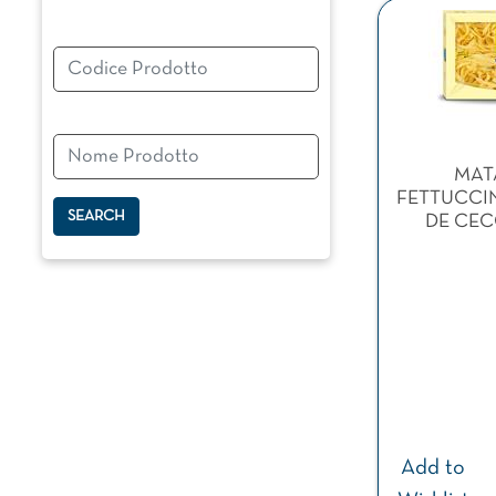
Changing a filter automatically updates the other available f
MAT
FETTUCCIN
DE CEC
Add to