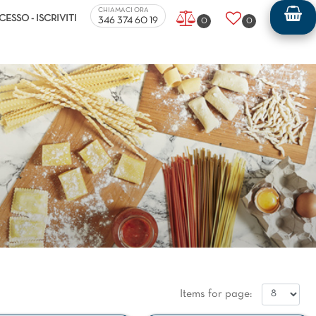
ers.
CHIAMACI ORA
CESSO - ISCRIVITI
346 374 60 19
0
0
Items for page: