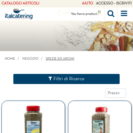
CATALOGO ARTICOLI
AIUTO
ACCESSO - ISCRIVITI
Cart
0
Op
You have
products
HOME
NEGOZIO
SPEZIE ED AROMI
Filtri di Ricerca