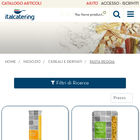
CATALOGO ARTICOLI
AIUTO
ACCESSO - ISCRIVITI
Cart
0
Op
You have
products
HOME
NEGOZIO
CEREALI E DERIVATI
PASTA REGGIA
Filtri di Ricerca