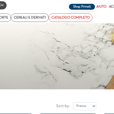
Changing a filter automatically updates the other available filt
Shop Privati
AIUTO
AC
TORTE
CEREALI E DERIVATI
CATALOGO COMPLETO
Sort by: