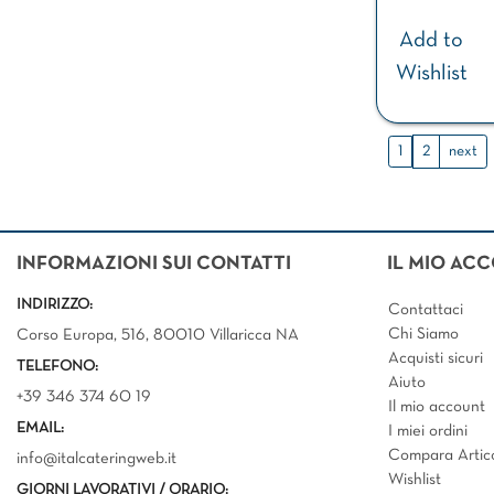
Add to
Wishlist
1
2
next
INFORMAZIONI SUI CONTATTI
IL MIO AC
INDIRIZZO:
Contattaci
Chi Siamo
Corso Europa, 516, 80010 Villaricca NA
Acquisti sicuri
TELEFONO:
Aiuto
+39 346 374 60 19
Il mio account
EMAIL:
I miei ordini
Compara Artico
info@italcateringweb.it
Wishlist
GIORNI LAVORATIVI / ORARIO: