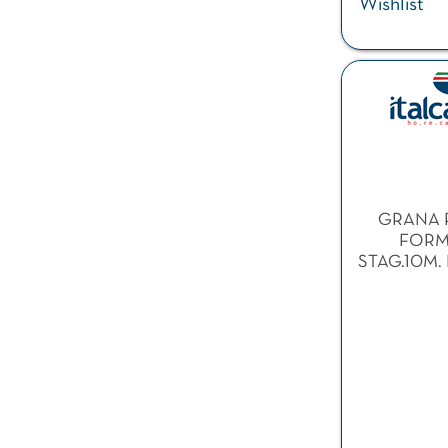
Wishlist
GRANA 
FORME
STAG.10M. K