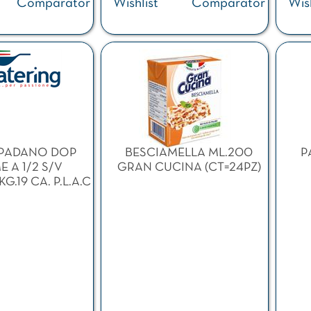
Comparator
Wishlist
Comparator
Wish
PADANO DOP
BESCIAMELLA ML.200
P
 A 1/2 S/V
GRAN CUCINA (CT=24PZ)
G.19 CA. P.L.A.C