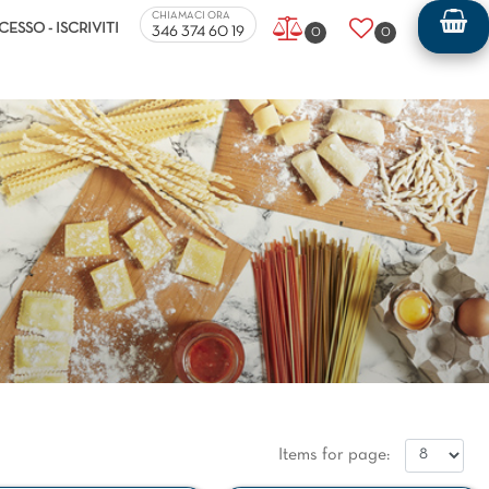
ers.
CHIAMACI ORA
CESSO - ISCRIVITI
346 374 60 19
0
0
Items for page: