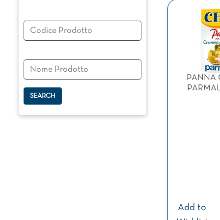
Changing a filter automatically updates the other available f
PANNA 
PARMAL
Add to