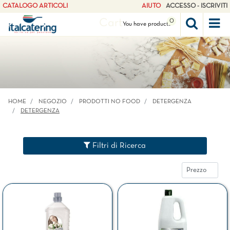
CATALOGO ARTICOLI
AIUTO
ACCESSO - ISCRIVITI
Cart
0
Op
You have
products
HOME
NEGOZIO
PRODOTTI NO FOOD
DETERGENZA
DETERGENZA
Filtri di Ricerca