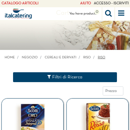
CATALOGO ARTICOLI
AIUTO
ACCESSO - ISCRIVITI
Cart
0
Op
You have
products
HOME
NEGOZIO
CEREALI E DERIVATI
RISO
RISO
Filtri di Ricerca