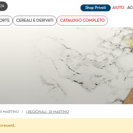
Changing a filter automatically updates the other available filt
Shop Privati
AIUTO
AC
TORTE
CEREALI E DERIVATI
CATALOGO COMPLETO
DI MARTINO
I REGIONALI - DI MARTINO
present.