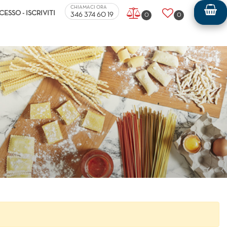
ers.
CHIAMACI ORA
CESSO - ISCRIVITI
346 374 60 19
0
0