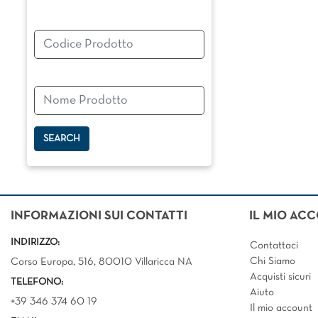
Changing a filter automatically updates the other available f
INFORMAZIONI SUI CONTATTI
IL MIO AC
INDIRIZZO:
Contattaci
Chi Siamo
Corso Europa, 516, 80010 Villaricca NA
Acquisti sicuri
TELEFONO:
Aiuto
+39 346 374 60 19
Il mio account