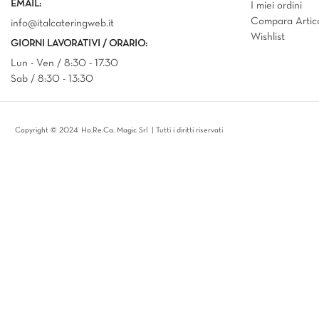
EMAIL:
I miei ordini
Compara Artico
info@italcateringweb.it
Wishlist
GIORNI LAVORATIVI / ORARIO:
Lun - Ven / 8:30 - 17.30
Sab / 8:30 - 13:30
Copyright © 2024 Ho.Re.Ca. Magic Srl | Tutti i diritti riservati