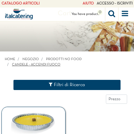
CATALOGO ARTICOLI
AIUTO
ACCESSO - ISCRIVITI
Cart
0
Op
You have
products
HOME
NEGOZIO
PRODOTTI NO FOOD
CANDELE - ACCENDI FUOCO
Filtri di Ricerca